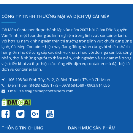
CÔNG TY TNHH THƯƠNG MẠI VÀ DỊCH VỤ CÁI MÉP
Cái Mép Container được thành lập vào năm 2007 bởi Giám Đốc Nguyễn
Văn Trinh, một founder giàu kinh nghiệm trong lĩnh vực container lạnh.
Với hơn 13 năm kinh nghiệm trên thị trường trong lĩnh vực chuỗi cung ứng
lạnh, Cái Mép Container hiện nay đang đồng hành cùng với nhiều khách
hàng lớn nhỏ để cung cấp các dịch vụ khác nhau với đội ngũ cán bộ, công
nhân, thợ là những ngưòi có thâm niên, kinh nghiệm và sự đam mê trong
việc triển khai và thực hiện các công việc dịch vụ container mà đặc biệt là
dịch vụ container lạnh.
106-108 Bùi Đình Túy, P.12, Q. Bình Thạnh, TP. Hồ Chí Minh
Điện Thoại: (84-28) 6258 1773 - 0978.684.589 - 0903.914.056
Email: sales@caimepcontainers.com
THÔNG TIN CHUNG
DANH MỤC SẢN PHẨM