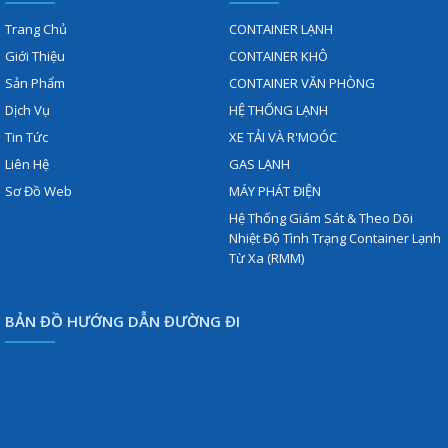
Trang Chủ
CONTAINER LẠNH
Giới Thiệu
CONTAINER KHÔ
Sản Phẩm
CONTAINER VĂN PHÒNG
Dịch Vụ
HỆ THỐNG LẠNH
Tin Tức
XE TẢI VÀ R'MOÓC
Liên Hệ
GAS LẠNH
Sơ Đồ Web
MÁY PHÁT ĐIỆN
Hệ Thống Giám Sát & Theo Dõi
Nhiệt Độ Tình Trạng Container Lạnh
Từ Xa (RMM)
BẢN ĐỒ HƯỚNG DẪN ĐƯỜNG ĐI