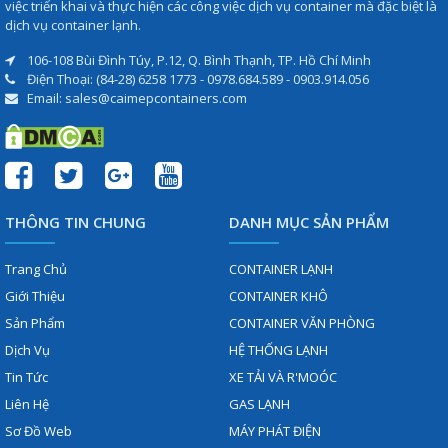
việc triển khai và thực hiện các công việc dịch vụ container mà đặc biệt là
dịch vụ container lạnh.
106-108 Bùi Đình Túy, P.12, Q. Bình Thạnh, TP. Hồ Chí Minh
Điện Thoại: (84-28) 6258 1773 - 0978.684.589 - 0903.914.056
Email: sales@caimepcontainers.com
THÔNG TIN CHUNG
DANH MỤC SẢN PHẨM
Trang Chủ
CONTAINER LẠNH
Giới Thiệu
CONTAINER KHÔ
Sản Phẩm
CONTAINER VĂN PHÒNG
Dịch Vụ
HỆ THỐNG LẠNH
Tin Tức
XE TẢI VÀ R'MOÓC
Liên Hệ
GAS LẠNH
Sơ Đồ Web
MÁY PHÁT ĐIỆN