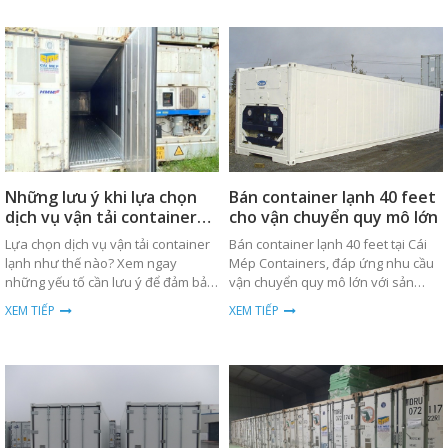
Những lưu ý khi lựa chọn
Bán container lạnh 40 feet
dịch vụ vận tải container
cho vận chuyển quy mô lớn
lạnh
Lựa chọn dịch vụ vận tải container
Bán container lạnh 40 feet tại Cái
lạnh như thế nào? Xem ngay
Mép Containers, đáp ứng nhu cầu
những yếu tố cần lưu ý để đảm bảo
vận chuyển quy mô lớn với sản
hàng hóa được bảo quản tốt nhất.
phẩm chất lượng cao, bền bỉ và giá
XEM TIẾP
XEM TIẾP
thành cạnh tranh.