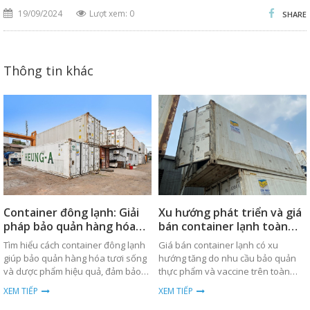
19/09/2024
Lượt xem: 0
SHARE
Thông tin khác
Container đông lạnh: Giải
Xu hướng phát triển và giá
pháp bảo quản hàng hóa
bán container lạnh toàn
hiệu quả
cầu
Tìm hiểu cách container đông lạnh
Giá bán container lạnh có xu
giúp bảo quản hàng hóa tươi sống
hướng tăng do nhu cầu bảo quản
và dược phẩm hiệu quả, đảm bảo
thực phẩm và vaccine trên toàn
nhiệt độ ổn định trong suốt quá
cầu. Xem chi tiết về xu hướng và
XEM TIẾP
XEM TIẾP
trình vận chuyển.
phân tích giá cả.