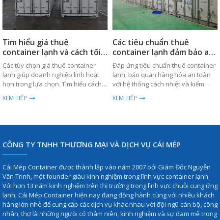
Tìm hiểu giá thuê
Các tiêu chuẩn thuê
container lạnh và cách tối
container lạnh đảm bảo an
ưu chi phí
toàn cần biết
Các tùy chọn giá thuê container
Đáp ứng tiêu chuẩn thuê container
lạnh giúp doanh nghiệp linh hoạt
lạnh, bảo quản hàng hóa an toàn
hơn trong lựa chọn. Tìm hiểu cách
với hệ thống cách nhiệt và kiểm
tối ưu chi phí ngay hôm nay.
soát nhiệt độ ổn định. Tìm hiểu
XEM TIẾP
XEM TIẾP
ngay!
CÔNG TY TNHH THƯƠNG MẠI VÀ DỊCH VỤ CÁI MÉP
Cái Mép Container được thành lập vào năm 2007 bởi Giám Đốc Nguyễn
Văn Trinh, một founder giàu kinh nghiệm trong lĩnh vực container lạnh.
Với hơn 13 năm kinh nghiệm trên thị trường trong lĩnh vực chuỗi cung ứng
lạnh, Cái Mép Container hiện nay đang đồng hành cùng với nhiều khách
hàng lớn nhỏ để cung cấp các dịch vụ khác nhau với đội ngũ cán bộ, công
nhân, thợ là những ngưòi có thâm niên, kinh nghiệm và sự đam mê trong