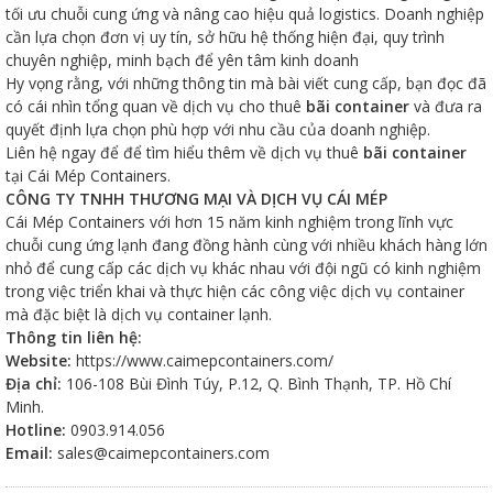
tối ưu chuỗi cung ứng và nâng cao hiệu quả logistics. Doanh nghiệp
cần lựa chọn đơn vị uy tín, sở hữu hệ thống hiện đại, quy trình
chuyên nghiệp, minh bạch để yên tâm kinh doanh
Hy vọng rằng, với những thông tin mà bài viết cung cấp, bạn đọc đã
có cái nhìn tổng quan về dịch vụ cho thuê
bãi container
và đưa ra
quyết định lựa chọn phù hợp với nhu cầu của doanh nghiệp.
Liên hệ ngay để để tìm hiểu thêm về dịch vụ thuê
bãi container
tại Cái Mép Containers.
CÔNG TY TNHH THƯƠNG MẠI VÀ DỊCH VỤ CÁI MÉP
Cái Mép Containers với hơn 15 năm kinh nghiệm trong lĩnh vực
chuỗi cung ứng lạnh đang đồng hành cùng với nhiều khách hàng lớn
nhỏ để cung cấp các dịch vụ khác nhau với đội ngũ có kinh nghiệm
trong việc triển khai và thực hiện các công việc dịch vụ container
mà đặc biệt là dịch vụ container lạnh.
Thông tin liên hệ:
Website:
https://www.caimepcontainers.com/
Địa chỉ:
106-108 Bùi Đình Túy, P.12, Q. Bình Thạnh, TP. Hồ Chí
Minh.
Hotline:
0903.914.056
Email:
sales@caimepcontainers.com