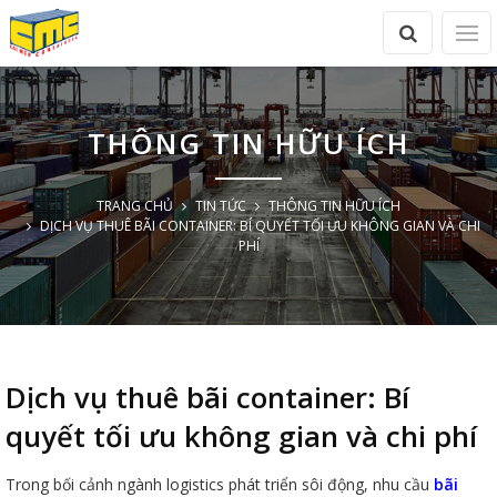
THÔNG TIN HỮU ÍCH
TRANG CHỦ
TIN TỨC
THÔNG TIN HỮU ÍCH
DỊCH VỤ THUÊ BÃI CONTAINER: BÍ QUYẾT TỐI ƯU KHÔNG GIAN VÀ CHI
PHÍ
Dịch vụ thuê bãi container: Bí
quyết tối ưu không gian và chi phí
Trong bối cảnh ngành logistics phát triển sôi động, nhu cầu
bãi