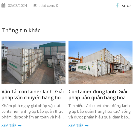
02/08/2024
Lượt xem: 0
SHARE
Thông tin khác
Vận tải container lạnh: Giải
Container đông lạnh: Giải
pháp vận chuyển hàng hóa
pháp bảo quản hàng hóa
an toàn
hiệu quả
Khám phá ngay giải pháp vận tải
Tìm hiểu cách container đông lạnh
container lạnh giúp bảo quản thực
giúp bảo quản hàng hóa tươi sống
phẩm, dược phẩm an toàn và hiệu
và dược phẩm hiệu quả, đảm bảo
quả trong quá trình vận chuyển
nhiệt độ ổn định trong suốt quá
XEM TIẾP
XEM TIẾP
toàn cầu.
trình vận chuyển.