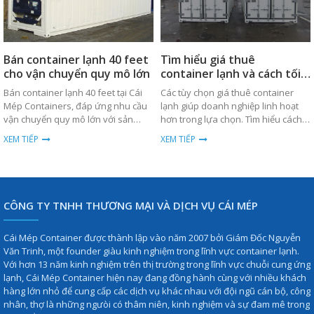
Bán container lạnh 40 feet
Tìm hiểu giá thuê
cho vận chuyển quy mô lớn
container lạnh và cách tối
ưu chi phí
Bán container lạnh 40 feet tại Cái
Các tùy chọn giá thuê container
Mép Containers, đáp ứng nhu cầu
lạnh giúp doanh nghiệp linh hoạt
vận chuyển quy mô lớn với sản
hơn trong lựa chọn. Tìm hiểu cách
phẩm chất lượng cao, bền bỉ và giá
tối ưu chi phí ngay hôm nay.
XEM TIẾP
XEM TIẾP
thành cạnh tranh.
CÔNG TY TNHH THƯƠNG MẠI VÀ DỊCH VỤ CÁI MÉP
Cái Mép Container được thành lập vào năm 2007 bởi Giám Đốc Nguyễn
Văn Trinh, một founder giàu kinh nghiệm trong lĩnh vực container lạnh.
Với hơn 13 năm kinh nghiệm trên thị trường trong lĩnh vực chuỗi cung ứng
lạnh, Cái Mép Container hiện nay đang đồng hành cùng với nhiều khách
hàng lớn nhỏ để cung cấp các dịch vụ khác nhau với đội ngũ cán bộ, công
nhân, thợ là những ngưòi có thâm niên, kinh nghiệm và sự đam mê trong