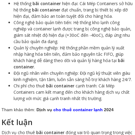
Hệ thống
bãi container
hiện đại: Cái Mép Containers sở hữu
hệ thống
bãi container
đạt chuẩn, trang bị thiết bị xếp dỡ
hiện đại, đảm bảo an toàn tuyệt đối cho hàng hóa.
Công nghệ bảo quản tiên tiến: Hệ thống kho lạnh công
nghiệp và container lạnh được trang bị công nghệ bảo quản,
giám sát nhiệt độ hiện đại (+30oC đến -40oC), đáp ứng nhu
cầu bảo quản đa dạng.
Quản lý chuyên nghiệp: Hệ thống phần mềm quản lý xuất
nhập hàng hóa tiên tiến, đảm bảo nguyên tắc FIFO, giúp
khách hàng dễ dàng theo dõi và quản lý hàng hóa tại
bãi
container
.
Đội ngũ nhân viên chuyên nghiệp: Đội ngũ kỹ thuật viên giàu
kinh nghiệm, tận tâm, luôn sẵn sàng hỗ trợ khách hàng 24/7.
Chi phí cho thuê
bãi container
cạnh tranh: Cái Mép
Containers cam kết mang đến cho khách hàng dịch vụ chất
lượng với mức giá cạnh tranh nhất thị trường.
Tham khảo thêm:
Dịch vụ
cho thuê container lạnh
2024
Kết luận
Dịch vụ cho thuê
bãi container
đóng vai trò quan trọng trong việc