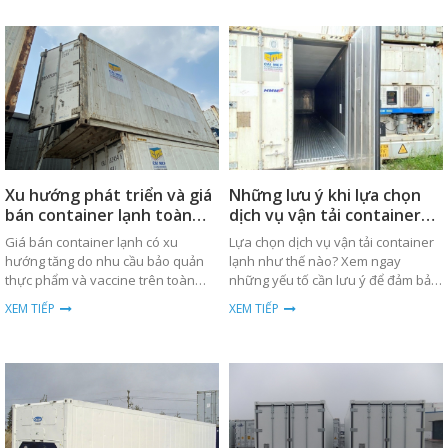
Xu hướng phát triển và giá
Những lưu ý khi lựa chọn
bán container lạnh toàn
dịch vụ vận tải container
cầu
lạnh
Giá bán container lạnh có xu
Lựa chọn dịch vụ vận tải container
hướng tăng do nhu cầu bảo quản
lạnh như thế nào? Xem ngay
thực phẩm và vaccine trên toàn
những yếu tố cần lưu ý để đảm bảo
cầu. Xem chi tiết về xu hướng và
hàng hóa được bảo quản tốt nhất.
XEM TIẾP
XEM TIẾP
phân tích giá cả.