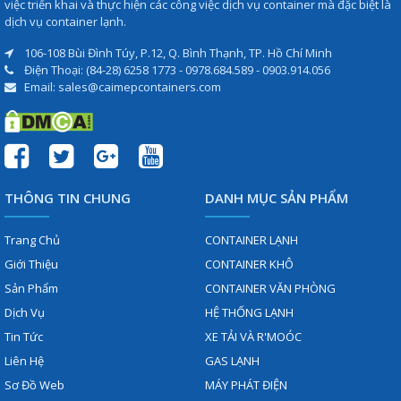
việc triển khai và thực hiện các công việc dịch vụ container mà đặc biệt là
dịch vụ container lạnh.
106-108 Bùi Đình Túy, P.12, Q. Bình Thạnh, TP. Hồ Chí Minh
Điện Thoại: (84-28) 6258 1773 - 0978.684.589 - 0903.914.056
Email: sales@caimepcontainers.com
THÔNG TIN CHUNG
DANH MỤC SẢN PHẨM
Trang Chủ
CONTAINER LẠNH
Giới Thiệu
CONTAINER KHÔ
Sản Phẩm
CONTAINER VĂN PHÒNG
Dịch Vụ
HỆ THỐNG LẠNH
Tin Tức
XE TẢI VÀ R'MOÓC
Liên Hệ
GAS LẠNH
Sơ Đồ Web
MÁY PHÁT ĐIỆN