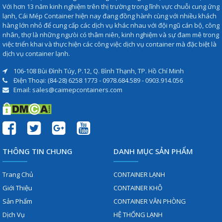
Với hơn 13 năm kinh nghiệm trên thị trường trong lĩnh vực chuỗi cung ứng
lạnh, Cái Mép Container hiện nay đang đồng hành cùng với nhiều khách
hàng lớn nhỏ để cung cấp các dịch vụ khác nhau với đội ngũ cán bộ, công
nhân, thợ là những ngưòi có thâm niên, kinh nghiệm và sự đam mê trong
việc triển khai và thực hiện các công việc dịch vụ container mà đặc biệt là
dịch vụ container lạnh.
106-108 Bùi Đình Túy, P.12, Q. Bình Thạnh, TP. Hồ Chí Minh
Điện Thoại: (84-28) 6258 1773 - 0978.684.589 - 0903.914.056
Email: sales@caimepcontainers.com
THÔNG TIN CHUNG
DANH MỤC SẢN PHẨM
Trang Chủ
CONTAINER LẠNH
Giới Thiệu
CONTAINER KHÔ
Sản Phẩm
CONTAINER VĂN PHÒNG
Dịch Vụ
HỆ THỐNG LẠNH