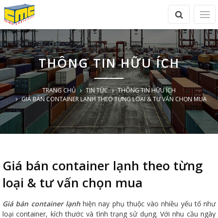
THÔNG TIN HỮU ÍCH
TRANG CHỦ
TIN TỨC
THÔNG TIN HỮU ÍCH
GIÁ BÁN CONTAINER LẠNH THEO TỪNG LOẠI & TƯ VẤN CHỌN MUA
Giá bán container lạnh theo từng
loại & tư vấn chọn mua
Giá bán container lạnh
hiện nay phụ thuộc vào nhiều yếu tố như
loại container, kích thước và tình trạng sử dụng. Với nhu cầu ngày