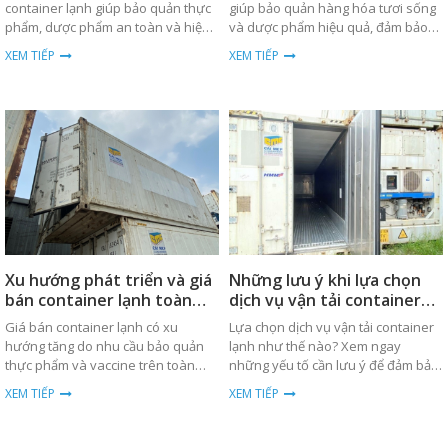
container lạnh giúp bảo quản thực
giúp bảo quản hàng hóa tươi sống
phẩm, dược phẩm an toàn và hiệu
và dược phẩm hiệu quả, đảm bảo
quả trong quá trình vận chuyển
nhiệt độ ổn định trong suốt quá
XEM TIẾP
XEM TIẾP
toàn cầu.
trình vận chuyển.
Xu hướng phát triển và giá
Những lưu ý khi lựa chọn
bán container lạnh toàn
dịch vụ vận tải container
cầu
lạnh
Giá bán container lạnh có xu
Lựa chọn dịch vụ vận tải container
hướng tăng do nhu cầu bảo quản
lạnh như thế nào? Xem ngay
thực phẩm và vaccine trên toàn
những yếu tố cần lưu ý để đảm bảo
cầu. Xem chi tiết về xu hướng và
hàng hóa được bảo quản tốt nhất.
XEM TIẾP
XEM TIẾP
phân tích giá cả.