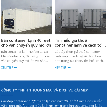
Bán container lạnh 40 feet
Tìm hiểu giá thuê
cho vận chuyển quy mô lớn
container lạnh và cách tối
ưu chi phí
Bán container lạnh 40 feet tại Cái
Các tùy chọn giá thuê container
Mép Containers, đáp ứng nhu cầu
lạnh giúp doanh nghiệp linh hoạt
vận chuyển quy mô lớn với sản
hơn trong lựa chọn. Tìm hiểu cách
phẩm chất lượng cao, bền bỉ và giá
tối ưu chi phí ngay hôm nay.
XEM TIẾP
XEM TIẾP
thành cạnh tranh.
CÔNG TY TNHH THƯƠNG MẠI VÀ DỊCH VỤ CÁI MÉP
Cái Mép Container được thành lập vào năm 2007 bởi Giám Đốc Nguyễn
Văn Trinh, một founder giàu kinh nghiệm trong lĩnh vực container lạnh.