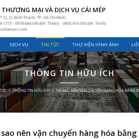
THƯƠNG MẠI VÀ DỊCH VỤ CÁI MÉP
P.12, Q. Bình Thạnh, TP. Hồ Chí Minh
8 1773 - 0978.684.589 (Mr. Thiện) - 0903.914.056 (Mr. Trinh)
ontainers.com
DỊCH VỤ
TIN TỨC
THƯ VIỆN HÌNH ẢNH
LIÊ
THÔNG TIN HỮU ÍCH
 TỨC
THÔNG TIN HỮU ÍCH
TẠI SAO NÊN VẬN CHUYỂN HÀNG HÓA BẰNG X
 sao nên vận chuyển hàng hóa bằng 