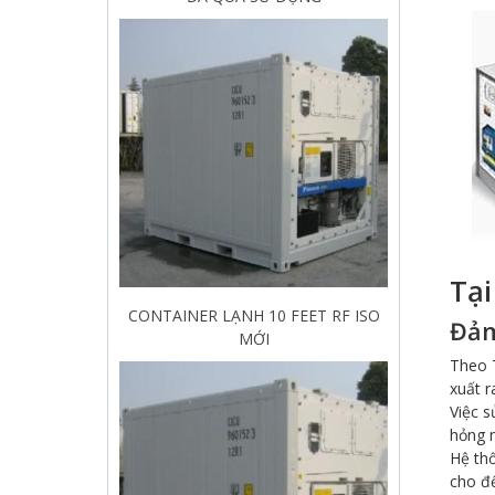
Tại
Thùng container lạnh 20 Feet giá rẻ,
Đảm
chất lượng | Cái Mép Container
Theo 
xuất r
Việc 
hỏng 
Hệ thố
cho đế