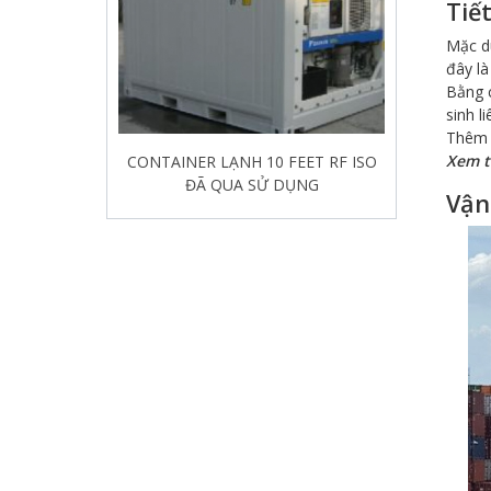
Tiế
Mặc d
đây là
Bằng c
sinh l
Thêm 
Xem 
Đặc điểm, kích thước và giá bán
thùng container lạnh 40 feet RH
Vận