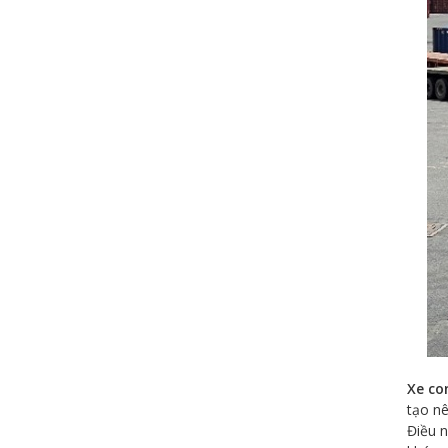
CONTAINER KHÔ 20 FEET GP ISO
MỚI
CONTAINER KHÔ 20 FEET GP ISO
ĐÃ QUA SỬ DỤNG
Xe co
tạo nê
Điều n