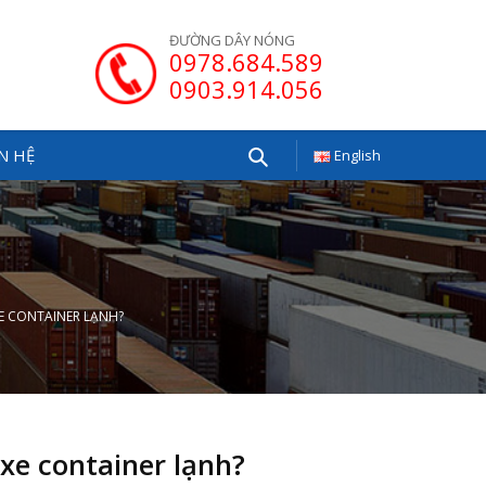
ĐƯỜNG DÂY NÓNG
0978.684.589
0903.914.056
N HỆ
English
Tìm
kiếm
E CONTAINER LẠNH?
xe container lạnh?