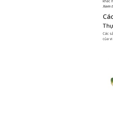
khác 
Xem 
Các
Thự
Các sả
của vi
CONTAINER LẠNH 10 FEET RF ISO
MỚI