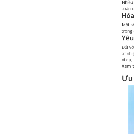
Nhiều 
toàn 
Hóa
Một s
trong 
Yêu
Đối vớ
trì nh
Ví dụ,
Xem 
Ưu 