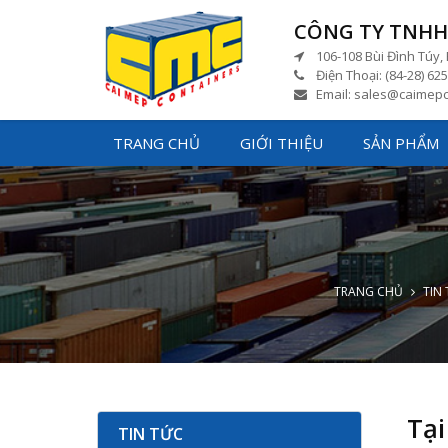
CÔNG TY TNHH 
106-108 Bùi Đình Túy, 
Điện Thoại: (84-28) 625
Email: sales@caimepc
TRANG CHỦ
GIỚI THIỆU
SẢN PHẨM
CONTAINER KHÔ 20 FEET GP ISO
ĐÃ QUA SỬ DỤNG
TRANG CHỦ
TIN
Tại
TIN TỨC