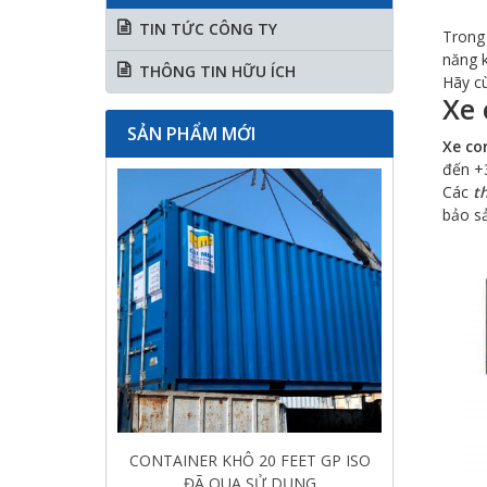
TIN TỨC CÔNG TY
Trong 
năng k
THÔNG TIN HỮU ÍCH
Hãy c
Xe 
CONTAINER LẠNH 10 FEET RF ISO
SẢN PHẨM MỚI
MỚI
Xe co
đến +3
Các
t
bảo sả
CONTAINER LẠNH 10 FEET RF ISO
ĐÃ QUA SỬ DỤNG