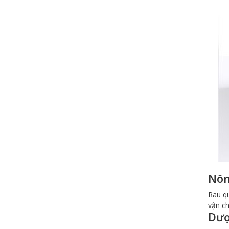
CONTAINER LẠNH 10 FEET RF ISO
ĐÃ QUA SỬ DỤNG
Nôn
Thùng container lạnh 20 Feet giá rẻ,
chất lượng | Cái Mép Container
Rau qu
vận ch
Dượ