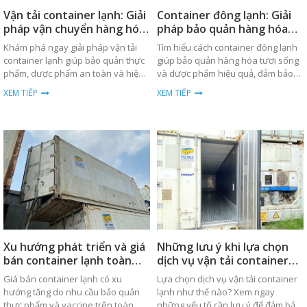
Vận tải container lạnh: Giải
Container đông lạnh: Giải
pháp vận chuyển hàng hóa
pháp bảo quản hàng hóa
an toàn
hiệu quả
Khám phá ngay giải pháp vận tải
Tìm hiểu cách container đông lạnh
container lạnh giúp bảo quản thực
giúp bảo quản hàng hóa tươi sống
phẩm, dược phẩm an toàn và hiệu
và dược phẩm hiệu quả, đảm bảo
quả trong quá trình vận chuyển
nhiệt độ ổn định trong suốt quá
XEM TIẾP
XEM TIẾP
toàn cầu.
trình vận chuyển.
Xu hướng phát triển và giá
Những lưu ý khi lựa chọn
bán container lạnh toàn
dịch vụ vận tải container
cầu
lạnh
Giá bán container lạnh có xu
Lựa chọn dịch vụ vận tải container
hướng tăng do nhu cầu bảo quản
lạnh như thế nào? Xem ngay
thực phẩm và vaccine trên toàn
những yếu tố cần lưu ý để đảm bảo