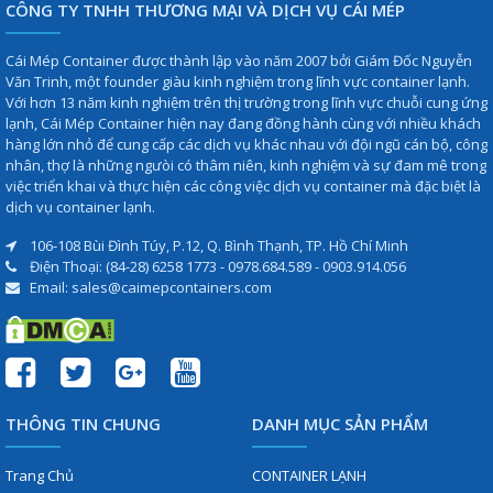
CÔNG TY TNHH THƯƠNG MẠI VÀ DỊCH VỤ CÁI MÉP
Cái Mép Container được thành lập vào năm 2007 bởi Giám Đốc Nguyễn
Văn Trinh, một founder giàu kinh nghiệm trong lĩnh vực container lạnh.
Với hơn 13 năm kinh nghiệm trên thị trường trong lĩnh vực chuỗi cung ứng
lạnh, Cái Mép Container hiện nay đang đồng hành cùng với nhiều khách
hàng lớn nhỏ để cung cấp các dịch vụ khác nhau với đội ngũ cán bộ, công
nhân, thợ là những ngưòi có thâm niên, kinh nghiệm và sự đam mê trong
việc triển khai và thực hiện các công việc dịch vụ container mà đặc biệt là
dịch vụ container lạnh.
106-108 Bùi Đình Túy, P.12, Q. Bình Thạnh, TP. Hồ Chí Minh
Điện Thoại: (84-28) 6258 1773 - 0978.684.589 - 0903.914.056
Email: sales@caimepcontainers.com
THÔNG TIN CHUNG
DANH MỤC SẢN PHẨM
Trang Chủ
CONTAINER LẠNH