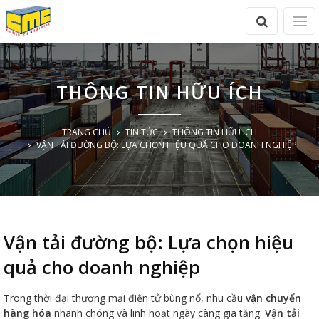
THÔNG TIN HỮU ÍCH
TRANG CHỦ
TIN TỨC
THÔNG TIN HỮU ÍCH
VẬN TẢI ĐƯỜNG BỘ: LỰA CHỌN HIỆU QUẢ CHO DOANH NGHIỆP
Vận tải đường bộ: Lựa chọn hiệu
quả cho doanh nghiệp
Trong thời đại thương mại điện tử bùng nổ, nhu cầu
vận chuyển
hàng hóa
nhanh chóng và linh hoạt ngày càng gia tăng.
Vận tải