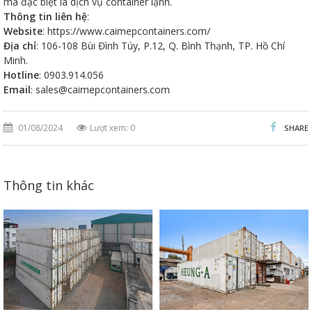
mà đặc biệt là dịch vụ container lạnh.
Thông tin liên hệ
:
Website
: https://www.caimepcontainers.com/
Địa chỉ
: 106-108 Bùi Đình Túy, P.12, Q. Bình Thạnh, TP. Hồ Chí
Minh.
Hotline
: 0903.914.056
Email
: sales@caimepcontainers.com
01/08/2024
Lượt xem: 0
SHARE
Thông tin khác