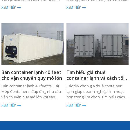
cầu. Xem chi tiết về xu hướng và
hàng hóa được bảo quản tốt nhất.
XEM TIẾP
XEM TIẾP
phân tích giá cả.
Bán container lạnh 40 feet
Tìm hiểu giá thuê
cho vận chuyển quy mô lớn
container lạnh và cách tối
ưu chi phí
Bán container lạnh 40 feet tại Cái
Các tùy chọn giá thuê container
Mép Containers, đáp ứng nhu cầu
lạnh giúp doanh nghiệp linh hoạt
vận chuyển quy mô lớn với sản
hơn trong lựa chọn. Tìm hiểu cách
phẩm chất lượng cao, bền bỉ và giá
tối ưu chi phí ngay hôm nay.
XEM TIẾP
XEM TIẾP
thành cạnh tranh.