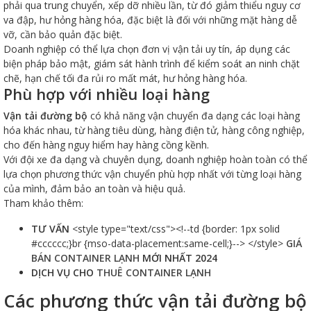
phải qua trung chuyển, xếp dỡ nhiều lần, từ đó giảm thiểu nguy cơ
va đập, hư hỏng hàng hóa, đặc biệt là đối với những mặt hàng dễ
vỡ, cần bảo quản đặc biệt.
Doanh nghiệp có thể lựa chọn đơn vị vận tải uy tín, áp dụng các
biện pháp bảo mật, giám sát hành trình để kiểm soát an ninh chặt
chẽ, hạn chế tối đa rủi ro mất mát, hư hỏng hàng hóa.
Phù hợp với nhiều loại hàng
Vận tải đường bộ
có khả năng vận chuyển đa dạng các loại hàng
hóa khác nhau, từ hàng tiêu dùng, hàng điện tử, hàng công nghiệp,
cho đến hàng nguy hiểm hay hàng cồng kềnh.
Với đội xe đa dạng và chuyên dụng, doanh nghiệp hoàn toàn có thể
lựa chọn phương thức vận chuyển phù hợp nhất với từng loại hàng
của mình, đảm bảo an toàn và hiệu quả.
Tham khảo thêm:
TƯ VẤN
<style type="text/css"><!--td {border: 1px solid
#cccccc;}br {mso-data-placement:same-cell;}--> </style>
GIÁ
BÁN CONTAINER LẠNH
MỚI NHẤT 2024
DỊCH VỤ CHO
THUÊ CONTAINER LẠNH
Các phương thức vận tải đường bộ