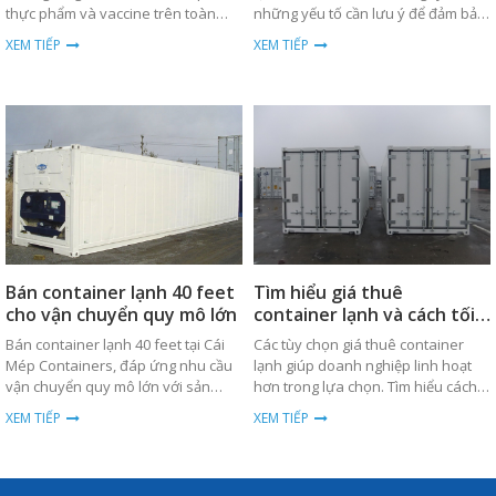
thực phẩm và vaccine trên toàn
những yếu tố cần lưu ý để đảm bảo
cầu. Xem chi tiết về xu hướng và
hàng hóa được bảo quản tốt nhất.
XEM TIẾP
XEM TIẾP
phân tích giá cả.
Bán container lạnh 40 feet
Tìm hiểu giá thuê
cho vận chuyển quy mô lớn
container lạnh và cách tối
ưu chi phí
Bán container lạnh 40 feet tại Cái
Các tùy chọn giá thuê container
Mép Containers, đáp ứng nhu cầu
lạnh giúp doanh nghiệp linh hoạt
vận chuyển quy mô lớn với sản
hơn trong lựa chọn. Tìm hiểu cách
phẩm chất lượng cao, bền bỉ và giá
tối ưu chi phí ngay hôm nay.
XEM TIẾP
XEM TIẾP
thành cạnh tranh.