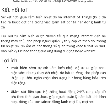
Cảm biến nhiệt độ từ xa trong container đông lạnh
Kết nối IoT
Sự kết hợp giữa cảm biến nhiệt độ và Internet of Things (IoT) đã
tạo ra bước đột phá trong việc giám sát
container đông lạnh
từ
xa.
Dữ liệu từ cảm biến được truyền tải qua mạng internet đến hệ
thống máy chủ, cho phép người quản lý truy cập và theo dõi thông
tin nhiệt độ, độ ẩm và các thông số quan trọng khác từ bất kỳ đâu,
vào bất kỳ lúc nào thông qua ứng dụng di động hoặc website.
Lợi ích
Phát hiện sớm sự cố:
Cảm biến nhiệt độ từ xa giúp phát
hiện sớm những thay đổi nhiệt độ bất thường, cho phép can
thiệp kịp thời, ngăn chặn tình trạng hư hỏng hàng hóa trên
diện rộng.
Giám sát liên tục:
Hệ thống hoạt động 24/7, cung cấp dữ
liệu theo thời gian thực, giúp người quản lý nắm bắt tình hình
hoạt động của
container đông lạnh
mọi lúc, mọi nơi.