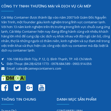
CÔNG TY TNHH THƯƠNG MẠI VÀ DỊCH VỤ CÁI MÉP
Cái Mép Container được thành lập vào năm 2007 bởi Giám Đốc Nguyễn
Văn Trinh, một founder giàu kinh nghiệm trong lĩnh vực container lạnh.
Với hơn 13 năm kinh nghiệm trên thị trường trong lĩnh vực chuỗi cung ứng
lạnh, Cái Mép Container hiện nay đang đồng hành cùng với nhiều khách
hàng lớn nhỏ để cung cấp các dịch vụ khác nhau với đội ngũ cán bộ, công
nhân, thợ là những ngưòi có thâm niên, kinh nghiệm và sự đam mê trong
việc triển khai và thực hiện các công việc dịch vụ container mà đặc biệt là
dịch vụ container lạnh.
106-108 Bùi Đình Túy, P.12, Q. Bình Thạnh, TP. Hồ Chí Minh
Điện Thoại: (84-28) 6258 1773 - 0978.684.589 - 0903.914.056
Email: sales@caimepcontainers.com
THÔNG TIN CHUNG
DANH MỤC SẢN PHẨM
Trang Chủ
CONTAINER LẠNH