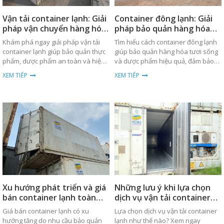
Vận tải container lạnh: Giải
Container đông lạnh: Giải
pháp vận chuyển hàng hóa
pháp bảo quản hàng hóa
an toàn
hiệu quả
Khám phá ngay giải pháp vận tải
Tìm hiểu cách container đông lạnh
container lạnh giúp bảo quản thực
giúp bảo quản hàng hóa tươi sống
phẩm, dược phẩm an toàn và hiệu
và dược phẩm hiệu quả, đảm bảo
quả trong quá trình vận chuyển
nhiệt độ ổn định trong suốt quá
XEM TIẾP
XEM TIẾP
toàn cầu.
trình vận chuyển.
Xu hướng phát triển và giá
Những lưu ý khi lựa chọn
bán container lạnh toàn
dịch vụ vận tải container
cầu
lạnh
Giá bán container lạnh có xu
Lựa chọn dịch vụ vận tải container
hướng tăng do nhu cầu bảo quản
lạnh như thế nào? Xem ngay