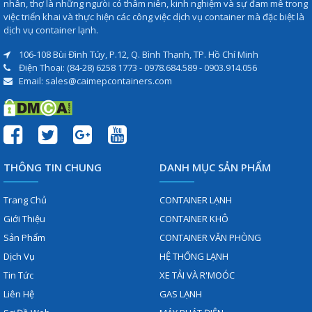
nhân, thợ là những ngưòi có thâm niên, kinh nghiệm và sự đam mê trong
việc triển khai và thực hiện các công việc dịch vụ container mà đặc biệt là
dịch vụ container lạnh.
106-108 Bùi Đình Túy, P.12, Q. Bình Thạnh, TP. Hồ Chí Minh
Điện Thoại: (84-28) 6258 1773 - 0978.684.589 - 0903.914.056
Email: sales@caimepcontainers.com
THÔNG TIN CHUNG
DANH MỤC SẢN PHẨM
Trang Chủ
CONTAINER LẠNH
Giới Thiệu
CONTAINER KHÔ
Sản Phẩm
CONTAINER VĂN PHÒNG
Dịch Vụ
HỆ THỐNG LẠNH
Tin Tức
XE TẢI VÀ R'MOÓC
Liên Hệ
GAS LẠNH