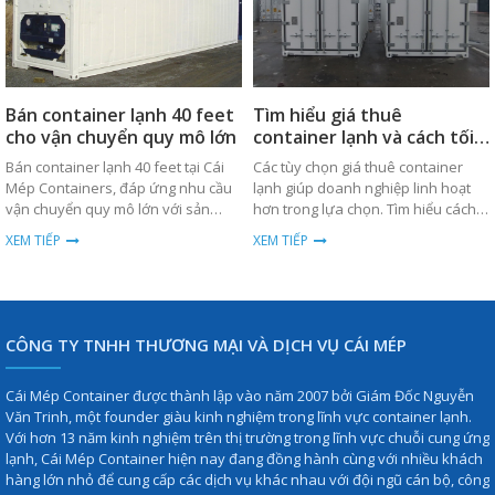
Bán container lạnh 40 feet
Tìm hiểu giá thuê
cho vận chuyển quy mô lớn
container lạnh và cách tối
ưu chi phí
Bán container lạnh 40 feet tại Cái
Các tùy chọn giá thuê container
Mép Containers, đáp ứng nhu cầu
lạnh giúp doanh nghiệp linh hoạt
vận chuyển quy mô lớn với sản
hơn trong lựa chọn. Tìm hiểu cách
phẩm chất lượng cao, bền bỉ và giá
tối ưu chi phí ngay hôm nay.
XEM TIẾP
XEM TIẾP
thành cạnh tranh.
CÔNG TY TNHH THƯƠNG MẠI VÀ DỊCH VỤ CÁI MÉP
Cái Mép Container được thành lập vào năm 2007 bởi Giám Đốc Nguyễn
Văn Trinh, một founder giàu kinh nghiệm trong lĩnh vực container lạnh.
Với hơn 13 năm kinh nghiệm trên thị trường trong lĩnh vực chuỗi cung ứng
lạnh, Cái Mép Container hiện nay đang đồng hành cùng với nhiều khách
hàng lớn nhỏ để cung cấp các dịch vụ khác nhau với đội ngũ cán bộ, công