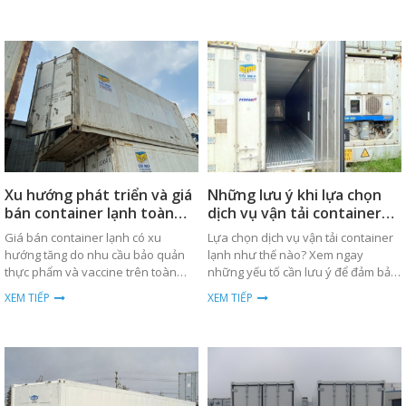
toàn cầu.
trình vận chuyển.
Xu hướng phát triển và giá
Những lưu ý khi lựa chọn
bán container lạnh toàn
dịch vụ vận tải container
cầu
lạnh
Giá bán container lạnh có xu
Lựa chọn dịch vụ vận tải container
hướng tăng do nhu cầu bảo quản
lạnh như thế nào? Xem ngay
thực phẩm và vaccine trên toàn
những yếu tố cần lưu ý để đảm bảo
cầu. Xem chi tiết về xu hướng và
hàng hóa được bảo quản tốt nhất.
XEM TIẾP
XEM TIẾP
phân tích giá cả.