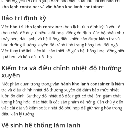
là những yếu tố chính giúp đảm bảo hiệu suất lâu dài khi
bảo trì
kho lạnh container
và
vận hành kho lạnh container
:
Bảo trì định kỳ
Việc
bảo trì kho lạnh container
theo lịch trình định kỳ là yếu tố
then chốt để duy trì hiệu suất hoạt động ổn định. Các bộ phận như
máy nén, dàn lạnh, và hệ thống điều khiển cần được kiểm tra và
bảo dưỡng thường xuyên để tránh tình trạng hỏng hóc đột ngột.
Việc thay thế linh kiện khi cần thiết sẽ giúp hệ thống hoạt động hiệu
quả hơn và kéo dài tuổi thọ.
Kiểm tra và điều chỉnh nhiệt độ thường
xuyên
Một phần quan trọng trong
vận hành kho lạnh container
là kiểm
tra và điều chỉnh nhiệt độ thường xuyên để đảm bảo mức nhiệt
luôn ổn định. Sự thay đổi nhiệt độ đột ngột có thể làm giảm chất
lượng hàng hóa, đặc biệt là các sản phẩm dễ hỏng. Cần chú ý đến
việc cài đặt và kiểm soát nhiệt độ phù hợp để giữ hàng hóa trong
điều kiện lý tưởng.
Vệ sinh hệ thống làm lạnh