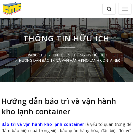
THÔNG TIN HỮU ÍCH
TRANG CHỦ
TIN TỨC
THÔNG TIN HỮU ÍCH
HƯỚNG DẪN BẢO TRÌ VÀ VẬN HÀNH KHO LẠNH CONTAINER
Hướng dẫn bảo trì và vận hành
kho lạnh container
Bảo trì và vận hành kho lạnh container
là yếu tố quan trọng để
đảm bảo hiệu quả trong việc bảo quản hàng hóa, đặc biệt đối với