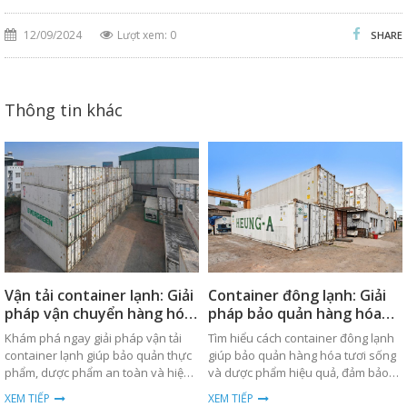
12/09/2024
Lượt xem: 0
SHARE
Thông tin khác
Vận tải container lạnh: Giải
Container đông lạnh: Giải
pháp vận chuyển hàng hóa
pháp bảo quản hàng hóa
an toàn
hiệu quả
Khám phá ngay giải pháp vận tải
Tìm hiểu cách container đông lạnh
container lạnh giúp bảo quản thực
giúp bảo quản hàng hóa tươi sống
phẩm, dược phẩm an toàn và hiệu
và dược phẩm hiệu quả, đảm bảo
quả trong quá trình vận chuyển
nhiệt độ ổn định trong suốt quá
XEM TIẾP
XEM TIẾP