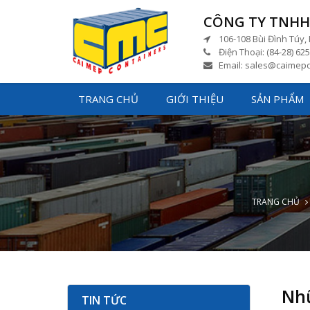
CÔNG TY TNHH 
106-108 Bùi Đình Túy, 
CONTAINER KHÔ 20 FEET GP ISO
Điện Thoại: (84-28) 625
MỚI
Email: sales@caimepc
TRANG CHỦ
GIỚI THIỆU
SẢN PHẨM
TRANG CHỦ
CONTAINER KHÔ 20 FEET GP ISO
ĐÃ QUA SỬ DỤNG
Nhữ
TIN TỨC