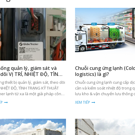
ống quản lý, giám sát và
Chuỗi cung ứng lạnh (Col
dõi VỊ TRÍ, NHIỆT ĐỘ, TÌNH
logistics) là gì?
G CONTAINER LẠNH từ xa -
g thiết bị quản lý, giám sát, theo dõi
Chuỗi cung ứng lạnh cung cấp dị
te Reefer Management
, NHIỆT ĐỘ, TÌNH TRẠNG KỸ THUẬT
cần và kiểm soát nhiệt độ trong q
)
ner lạnh từ xa là một giải pháp công
lưu kho & vận chuyển lưu thông 
rong đó phần cứng bao gồm bo
hoá
ẾP
XEM TIẾP
ạng module có tích hợp eSIM 3G,4G,
Anten để kết nối, truyền dẫn dữ liệu
rí, nhiệt độ, thông số kỹ thuật và tình
lỗi ALARM của hệ thống lạnh theo thời
hực với hệ thống phần mền ứng dụng
obe Tracker để giải mã cũng như cập