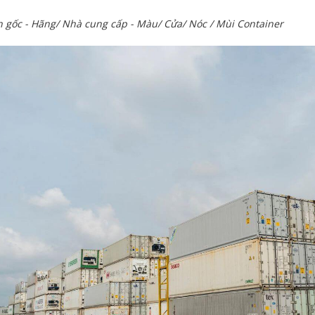
 gốc - Hãng/ Nhà cung cấp - Màu/ Cửa/ Nóc / Mùi Container