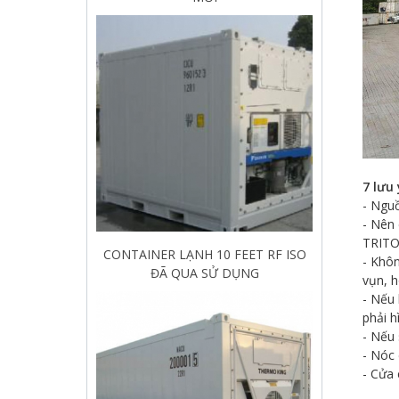
CONTAINER LẠNH 10 FEET RF ISO
ĐÃ QUA SỬ DỤNG
7 lưu
- Nguồ
- Nên
TRITO
- Khôn
vụn, h
- Nếu 
phải h
- Nếu 
- Nóc
Thùng container lạnh 20 Feet giá rẻ,
- Cửa
chất lượng | Cái Mép Container