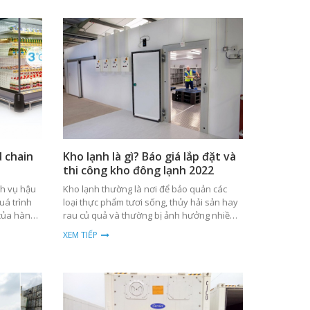
d chain
Kho lạnh là gì? Báo giá lắp đặt và
thi công kho đông lạnh 2022
ch vụ hậu
Kho lạnh thường là nơi để bảo quản các
uá trình
loại thực phẩm tươi sống, thủy hải sản hay
của hàng
rau củ quả và thường bị ảnh hưởng nhiều
bởi nhiệt độ bên ngoài.
XEM TIẾP