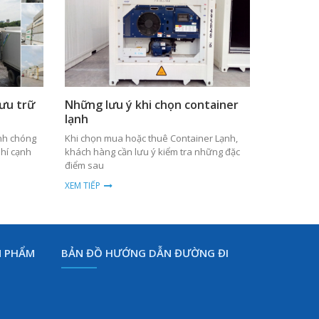
lưu trữ
Những lưu ý khi chọn container
lạnh
anh chóng
Khi chọn mua hoặc thuê Container Lạnh,
phí cạnh
khách hàng cần lưu ý kiểm tra những đặc
điểm sau
XEM TIẾP
N PHẨM
BẢN ĐỒ HƯỚNG DẪN ĐƯỜNG ĐI