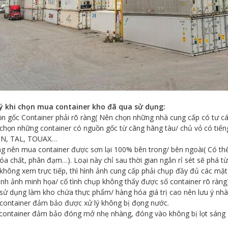
 ý khi chọn mua container kho đã qua sử dụng:
n gốc Container phải rõ ràng( Nên chọn những nhà cung cấp có tư c
 chọn những container có nguồn gốc từ cãng hãng tàu/ chủ vỏ có ti
N, TAL, TOUAX…
g nên mua container được sơn lại 100% bên trong/ bên ngoài( Có thể 
óa chất, phân đạm…). Loại này chỉ sau thời gian ngắn rỉ sét sẽ phá từ
không xem trực tiếp, thì hình ảnh cung cấp phải chụp đầy đủ các mặt
ình ảnh minh họa/ cố tình chụp không thấy được số container rõ ràng)
sử dụng làm kho chứa thực phẩm/ hàng hóa giá trị cao nên lưu ý nhà 
 container đảm bảo được xử lý không bị đọng nước.
 container đảm bảo đóng mở nhẹ nhàng, đóng vào không bị lọt sáng