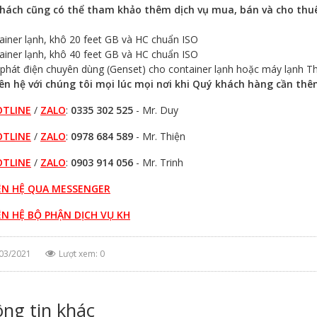
hách cũng có thể tham khảo thêm dịch vụ mua, bán và cho thuê
ainer lạnh, khô 20 feet GB và HC chuẩn ISO
ainer lạnh, khô 40 feet GB và HC chuẩn ISO
phát điện chuyên dùng (Genset) cho container lạnh hoặc máy lạnh The
iên hệ với chúng tôi mọi lúc mọi nơi khi Quý khách hàng cần th
OTLINE
/
ZALO
:
0335 302 525
- Mr. Duy
OTLINE
/
ZALO
:
0978 684 589
- Mr. Thiện
OTLINE
/
ZALO
:
0903 914 056
- Mr. Trinh
ÊN HỆ QUA MESSENGER
ÊN HỆ BỘ PHẬN DỊCH VỤ KH
03/2021
Lượt xem: 0
ng tin khác