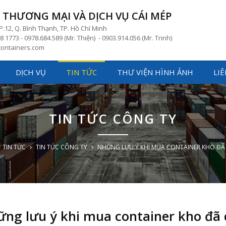
THƯƠNG MẠI VÀ DỊCH VỤ CÁI MÉP
P.12, Q. Bình Thạnh, TP. Hồ Chí Minh
8 1773 - 0978.684.589 (Mr. Thiện) - 0903.914.056 (Mr. Trinh)
ontainers.com
DỊCH VỤ
TIN TỨC
THƯ VIỆN HÌNH ẢNH
LIÊ
TIN TỨC CÔNG TY
TIN TỨC
TIN TỨC CÔNG TY
NHỮNG LƯU Ý KHI MUA CONTAINER KHO ĐÃ
ng lưu ý khi mua container kho đã