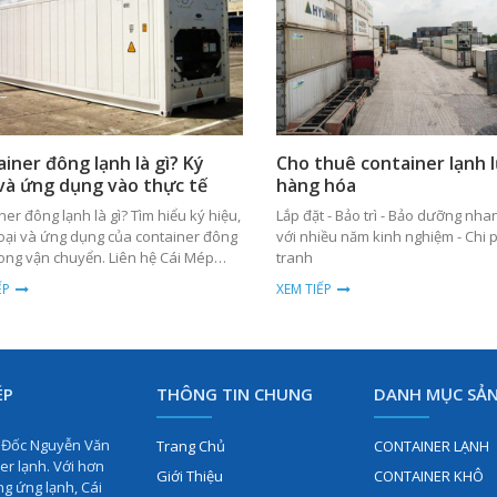
ọi thông tin liên quan container lạnh
giúp cho NGƯỜI DÙNG, CHỦ ĐẦU TƯ,
HÀNG khai thác container lạnh đạt
uả nhất thông qua giải pháp kỹ thuật
n.
iner đông lạnh là gì? Ký
Cho thuê container lạnh 
và ứng dụng vào thực tế
hàng hóa
ner đông lạnh là gì? Tìm hiểu ký hiệu,
Lắp đặt - Bảo trì - Bảo dưỡng nh
oại và ứng dụng của container đông
với nhiều năm kinh nghiệm - Chi 
rong vận chuyển. Liên hệ Cái Mép
tranh
ners để nhận tư vấn ngay!
ẾP
XEM TIẾP
ÉP
THÔNG TIN CHUNG
DANH MỤC SẢ
m Đốc Nguyễn Văn
Trang Chủ
CONTAINER LẠNH
er lạnh. Với hơn
Giới Thiệu
CONTAINER KHÔ
ng ứng lạnh, Cái