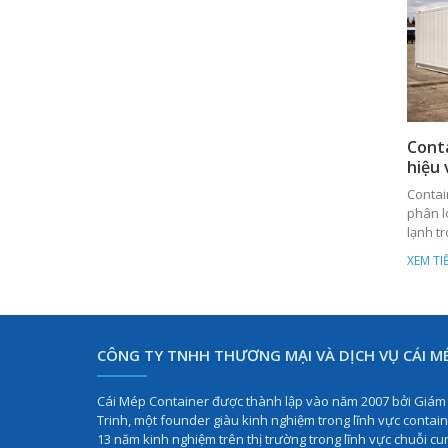
ĐÃ QUA SỬ DỤNG
nhật m
nhằm 
KHÁCH 
hiệu q
tiên tiế
Conta
hiệu 
Contai
phân l
lạnh t
Contai
XEM TI
CONTAINER LẠNH 10 FEET RF ISO
MỚI
CÔNG TY TNHH THƯƠNG MẠI VÀ DỊCH VỤ CÁI M
Cái Mép Container được thành lập vào năm 2007 bởi Giá
Trinh, một founder giàu kinh nghiệm trong lĩnh vực contain
13 năm kinh nghiệm trên thị trường trong lĩnh vực chuỗi cu