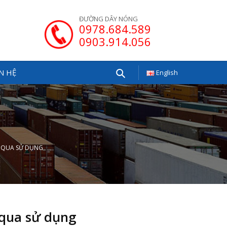
ĐƯỜNG DÂY NÓNG
0978.684.589
0903.914.056
N HỆ
English
Tìm
kiếm
 QUA SỬ DỤNG
 qua sử dụng