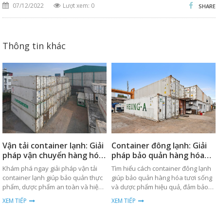
07/12/2022
Lượt xem: 0
SHARE
Thông tin khác
Vận tải container lạnh: Giải
Container đông lạnh: Giải
pháp vận chuyển hàng hóa
pháp bảo quản hàng hóa
an toàn
hiệu quả
Khám phá ngay giải pháp vận tải
Tìm hiểu cách container đông lạnh
container lạnh giúp bảo quản thực
giúp bảo quản hàng hóa tươi sống
phẩm, dược phẩm an toàn và hiệu
và dược phẩm hiệu quả, đảm bảo
quả trong quá trình vận chuyển
nhiệt độ ổn định trong suốt quá
XEM TIẾP
XEM TIẾP
toàn cầu.
trình vận chuyển.