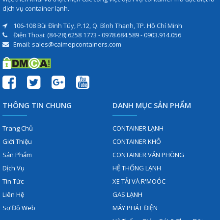
dịch vụ container lạnh.
106-108 Bùi Đình Túy, P.12, Q. Bình Thạnh, TP. Hồ Chí Minh
Điện Thoại: (84-28) 6258 1773 - 0978.684.589 - 0903.914.056
Email: sales@caimepcontainers.com
THÔNG TIN CHUNG
DANH MỤC SẢN PHẨM
Trang Chủ
CONTAINER LẠNH
Giới Thiệu
CONTAINER KHÔ
Sản Phẩm
CONTAINER VĂN PHÒNG
Dịch Vụ
HỆ THỐNG LẠNH
Tin Tức
XE TẢI VÀ R'MOÓC
Liên Hệ
GAS LẠNH
Sơ Đồ Web
MÁY PHÁT ĐIỆN