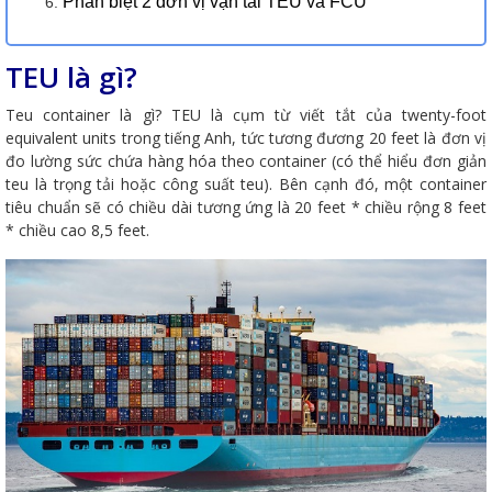
Phân biệt 2 đơn vị vận tải TEU và FCU
TEU là gì?
Teu container là gì? TEU là cụm từ viết tắt của twenty-foot
equivalent units trong tiếng Anh, tức tương đương 20 feet là đơn vị
đo lường sức chứa hàng hóa theo container (có thể hiểu đơn giản
teu là trọng tải hoặc công suất teu). Bên cạnh đó, một container
tiêu chuẩn sẽ có chiều dài tương ứng là 20 feet * chiều rộng 8 feet
* chiều cao 8,5 feet.