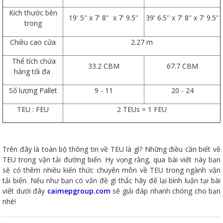
Kích thước bên
19' 5'' x 7' 8'' x 7' 9.5''
39' 6.5'' x 7' 8'' x 7' 9.5''
trong
Chiều cao cửa
2.27 m
Thể tích chứa
33.2 CBM
67.7 CBM
hàng tối đa
Số lượng Pallet
9 - 11
20 - 24
TEU : FEU
2 TEUs = 1 FEU
Trên đây là toàn bộ thông tin về TEU là gì? Những điều cần biết về
TEU trong vận tải đường biển. Hy vọng rằng, qua bài viết này bạn
sẽ có thêm nhiều kiến thức chuyên môn về TEU trong ngành vận
tải biển. Nếu như bạn có vấn đề gì thắc hãy để lại bình luận tại bài
viết dưới đây
caimepgroup.com
sẽ giải đáp nhanh chóng cho bạn
nhé!