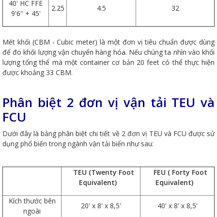
40' HC FFE
2.25
4.5
32
9'6'' + 45'
Mét khối (CBM - Cubic meter) là một đơn vị tiêu chuẩn được dùng
để đo khối lượng vận chuyển hàng hóa. Nếu chúng ta nhìn vào khối
lượng tổng thể mà một container cơ bản 20 feet có thể thực hiện
được khoảng 33 CBM.
Phân biệt 2 đơn vị vận tải TEU và
FCU
Dưới đây là bảng phân biệt chi tiết về 2 đơn vị TEU và FCU được sử
dụng phổ biến trong ngành vận tải biển như sau:
TEU (Twenty Foot
FEU ( Forty Foot
Equivalent)
Equivalent)
Kích thước bên
20' x 8' x 8,5'
40' x 8' x 8,5'
ngoài