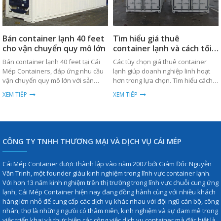
Bán container lạnh 40 feet
Tìm hiểu giá thuê
cho vận chuyển quy mô lớn
container lạnh và cách tối
ưu chi phí
Bán container lạnh 40 feet tại Cái
Các tùy chọn giá thuê container
Mép Containers, đáp ứng nhu cầu
lạnh giúp doanh nghiệp linh hoạt
vận chuyển quy mô lớn với sản
hơn trong lựa chọn. Tìm hiểu cách
phẩm chất lượng cao, bền bỉ và giá
tối ưu chi phí ngay hôm nay.
XEM TIẾP
XEM TIẾP
thành cạnh tranh.
CÔNG TY TNHH THƯƠNG MẠI VÀ DỊCH VỤ CÁI MÉP
Cái Mép Container được thành lập vào năm 2007 bởi Giám Đốc Nguyễn
Văn Trinh, một founder giàu kinh nghiệm trong lĩnh vực container lạnh.
Với hơn 13 năm kinh nghiệm trên thị trường trong lĩnh vực chuỗi cung ứng
lạnh, Cái Mép Container hiện nay đang đồng hành cùng với nhiều khách
hàng lớn nhỏ để cung cấp các dịch vụ khác nhau với đội ngũ cán bộ, công
nhân, thợ là những ngưòi có thâm niên, kinh nghiệm và sự đam mê trong
việc triển khai và thực hiện các công việc dịch vụ container mà đặc biệt là