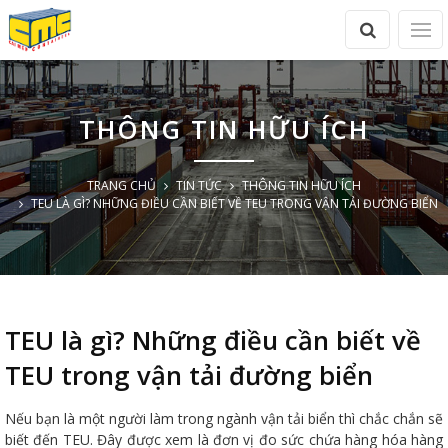
THÔNG TIN HỮU ÍCH
TRANG CHỦ
TIN TỨC
THÔNG TIN HỮU ÍCH
TEU LÀ GÌ? NHỮNG ĐIỀU CẦN BIẾT VỀ TEU TRONG VẬN TẢI ĐƯỜNG BIỂN
TEU là gì? Những điều cần biết về
TEU trong vận tải đường biển
Nếu bạn là một người làm trong ngành vận tải biển thì chắc chắn sẽ
biết đến TEU. Đây được xem là đơn vị đo sức chứa hàng hóa hàng