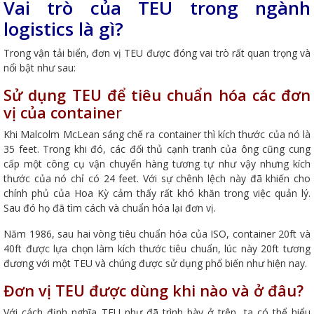
Vai trò của TEU trong ngành
logistics là gì?
Trong vận tải biển, đơn vị TEU được đóng vai trò rất quan trọng và
nổi bật như sau:
Sử dụng TEU để tiêu chuẩn hóa các đơn
vị của containe
r
Khi Malcolm McLean sáng chế ra container thì kích thước của nó là
35 feet. Trong khi đó, các đối thủ cạnh tranh của ông cũng cung
cấp một công cụ vận chuyển hàng tương tự như vậy nhưng kích
thước của nó chỉ có 24 feet. Với sự chênh lệch này đã khiến cho
chính phủ của Hoa Kỳ cảm thấy rất khó khăn trong việc quản lý.
Sau đó họ đã tìm cách và chuẩn hóa lại đơn vị.
Năm 1986, sau hai vòng tiêu chuẩn hóa của ISO, container 20ft và
40ft được lựa chọn làm kích thước tiêu chuẩn, lúc này 20ft tương
đương với một TEU và chúng được sử dụng phổ biến như hiện nay.
Đơn vị TEU được dùng khi nào và ở đâu?
Với cách định nghĩa TEU như đã trình bày ở trên, ta có thể hiểu