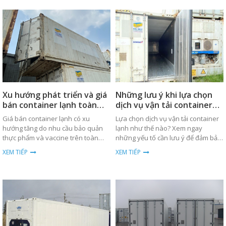
Xu hướng phát triển và giá
Những lưu ý khi lựa chọn
bán container lạnh toàn
dịch vụ vận tải container
cầu
lạnh
Giá bán container lạnh có xu
Lựa chọn dịch vụ vận tải container
hướng tăng do nhu cầu bảo quản
lạnh như thế nào? Xem ngay
thực phẩm và vaccine trên toàn
những yếu tố cần lưu ý để đảm bảo
cầu. Xem chi tiết về xu hướng và
hàng hóa được bảo quản tốt nhất.
XEM TIẾP
XEM TIẾP
phân tích giá cả.