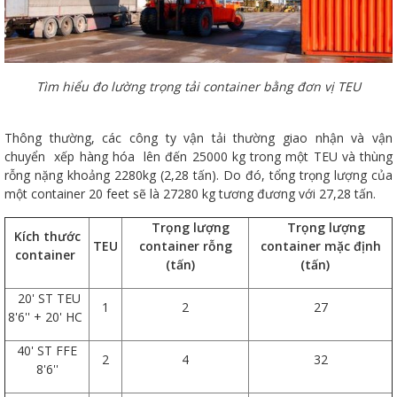
Tìm hiểu đo lường trọng tải container bằng đơn vị TEU
Thông thường, các công ty vận tải thường giao nhận và vận
chuyển xếp hàng hóa lên đến 25000 kg trong một TEU và thùng
rỗng nặng khoảng 2280kg (2,28 tấn). Do đó, tổng trọng lượng của
một container 20 feet sẽ là 27280 kg tương đương với 27,28 tấn.
Trọng lượng
Trọng lượng
Kích thước
TEU
container rỗng
container mặc định
container
(tấn)
(tấn)
20' ST TEU
1
2
27
8'6'' + 20' HC
40' ST FFE
2
4
32
8'6''