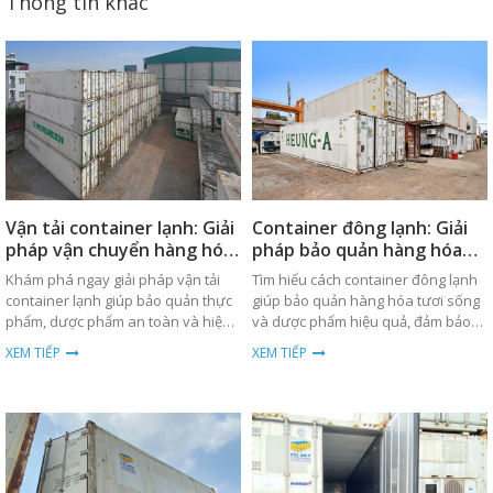
Thông tin khác
Vận tải container lạnh: Giải
Container đông lạnh: Giải
pháp vận chuyển hàng hóa
pháp bảo quản hàng hóa
an toàn
hiệu quả
Khám phá ngay giải pháp vận tải
Tìm hiểu cách container đông lạnh
container lạnh giúp bảo quản thực
giúp bảo quản hàng hóa tươi sống
phẩm, dược phẩm an toàn và hiệu
và dược phẩm hiệu quả, đảm bảo
quả trong quá trình vận chuyển
nhiệt độ ổn định trong suốt quá
XEM TIẾP
XEM TIẾP
toàn cầu.
trình vận chuyển.