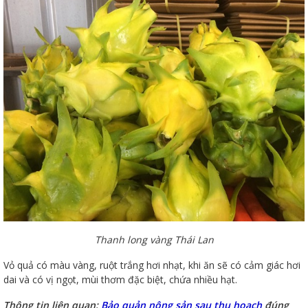
Thanh long vàng Thái Lan
Vỏ quả có màu vàng, ruột trắng hơi nhạt, khi ăn sẽ có cảm giác hơi
dai và có vị ngọt, mùi thơm đặc biệt, chứa nhiều hạt.
Thông tin liên quan:
Bảo quản nông sản sau thu hoạch
đúng