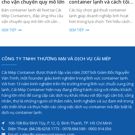
cho vận chuyển quy mô lớn
container lạnh và cách tối
ưu chi phí
Bán container lạnh 40 feet tại Cái
Các tùy chọn giá thuê container
Mép Containers, đáp ứng nhu cầu
lạnh giúp doanh nghiệp linh hoạt
vận chuyển quy mô lớn với sản
hơn trong lựa chọn. Tìm hiểu cách
phẩm chất lượng cao, bền bỉ và giá
tối ưu chi phí ngay hôm nay.
XEM TIẾP
XEM TIẾP
thành cạnh tranh.
CÔNG TY TNHH THƯƠNG MẠI VÀ DỊCH VỤ CÁI MÉP
Cái Mép Container được thành lập vào năm 2007 bởi Giám Đốc Nguyễn
Văn Trinh, một founder giàu kinh nghiệm trong lĩnh vực container lạnh.
Với hơn 13 năm kinh nghiệm trên thị trường trong lĩnh vực chuỗi cung ứng
lạnh, Cái Mép Container hiện nay đang đồng hành cùng với nhiều khách
hàng lớn nhỏ để cung cấp các dịch vụ khác nhau với đội ngũ cán bộ, công
nhân, thợ là những ngưòi có thâm niên, kinh nghiệm và sự đam mê trong
việc triển khai và thực hiện các công việc dịch vụ container mà đặc biệt là
dịch vụ container lạnh.
106-108 Bùi Đình Túy, P.12, Q. Bình Thạnh, TP. Hồ Chí Minh
Điện Thoại: (84-28) 6258 1773 - 0978.684.589 - 0903.914.056
Email: sales@caimepcontainers.com