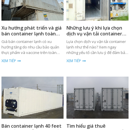
Xu hướng phát triển và giá
Những lưu ý khi lựa chọn
bán container lạnh toàn
dịch vụ vận tải container
cầu
lạnh
Giá bán container lạnh có xu
Lựa chọn dịch vụ vận tải container
hướng tăng do nhu cầu bảo quản
lạnh như thế nào? Xem ngay
thực phẩm và vaccine trên toàn
những yếu tố cần lưu ý để đảm bảo
cầu. Xem chi tiết về xu hướng và
hàng hóa được bảo quản tốt nhất.
XEM TIẾP
XEM TIẾP
phân tích giá cả.
Bán container lạnh 40 feet
Tìm hiểu giá thuê