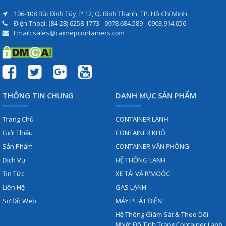
106-108 Bùi Đình Túy, P.12, Q. Bình Thạnh, TP. Hồ Chí Minh
Điện Thoại: (84-28) 6258 1773 - 0978.684.589 - 0903.914.056
Email: sales@caimepcontainers.com
THÔNG TIN CHUNG
DANH MỤC SẢN PHẨM
Trang Chủ
CONTAINER LẠNH
Giới Thiệu
CONTAINER KHÔ
Sản Phẩm
CONTAINER VĂN PHÒNG
Dịch Vụ
HỆ THỐNG LẠNH
Tin Tức
XE TẢI VÀ R'MOÓC
Liên Hệ
GAS LẠNH
Sơ Đồ Web
MÁY PHÁT ĐIỆN
Hệ Thống Giám Sát & Theo Dõi
Nhiệt Độ Tình Trạng Container Lạnh