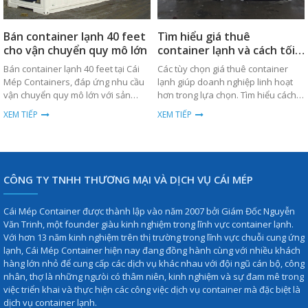
Bán container lạnh 40 feet
Tìm hiểu giá thuê
cho vận chuyển quy mô lớn
container lạnh và cách tối
ưu chi phí
Bán container lạnh 40 feet tại Cái
Các tùy chọn giá thuê container
Mép Containers, đáp ứng nhu cầu
lạnh giúp doanh nghiệp linh hoạt
vận chuyển quy mô lớn với sản
hơn trong lựa chọn. Tìm hiểu cách
phẩm chất lượng cao, bền bỉ và giá
tối ưu chi phí ngay hôm nay.
XEM TIẾP
XEM TIẾP
thành cạnh tranh.
CÔNG TY TNHH THƯƠNG MẠI VÀ DỊCH VỤ CÁI MÉP
Cái Mép Container được thành lập vào năm 2007 bởi Giám Đốc Nguyễn
Văn Trinh, một founder giàu kinh nghiệm trong lĩnh vực container lạnh.
Với hơn 13 năm kinh nghiệm trên thị trường trong lĩnh vực chuỗi cung ứng
lạnh, Cái Mép Container hiện nay đang đồng hành cùng với nhiều khách
hàng lớn nhỏ để cung cấp các dịch vụ khác nhau với đội ngũ cán bộ, công
nhân, thợ là những ngưòi có thâm niên, kinh nghiệm và sự đam mê trong
việc triển khai và thực hiện các công việc dịch vụ container mà đặc biệt là
dịch vụ container lạnh.