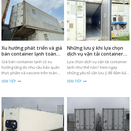
Xu hướng phát triển và giá
Những lưu ý khi lựa chọn
bán container lạnh toàn
dịch vụ vận tải container
cầu
lạnh
Giá bán container lạnh có xu
Lựa chọn dịch vụ vận tải container
hướng tăng do nhu cầu bảo quản
lạnh như thế nào? Xem ngay
thực phẩm và vaccine trên toàn
những yếu tố cần lưu ý để đảm bảo
cầu. Xem chi tiết về xu hướng và
hàng hóa được bảo quản tốt nhất.
XEM TIẾP
XEM TIẾP
phân tích giá cả.