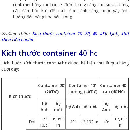
container bằng các bản lề, được bọc gioăng cao su và chúng
cần đảm bảo khít để tránh được ánh sáng, nước gây ảnh
hưởng đến hàng hóa bên trong.
>>>Xem thêm:
Kích thước container 10, 20, 40, 45ft lạnh, khô
theo tiêu chuẩn
Kích thước container 40 hc
Kích thước
kích thước cont 40hc
được thể hiện chi tiết qua bảng
dưới đây:
Container 20′
Container 40′
Container 40′
(20’DC)
thường (40’DC)
cao (40’HC)
Kích thước
hệ
hệ
hệ
hệ Anh
hệ mét
hệ mét
Anh
mét
Anh
19′
6,058
12,192
Dài
40′
12,192 m
40′
10,5″
m
m