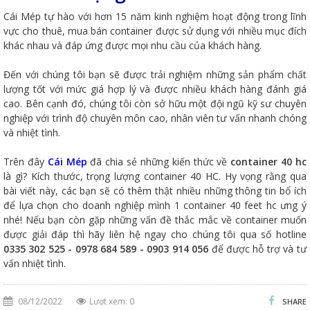
Cái Mép tự hào với hơn 15 năm kinh nghiệm hoạt động trong lĩnh
vực cho thuê, mua bán container được sử dụng với nhiều mục đích
khác nhau và đáp ứng được mọi nhu cầu của khách hàng.
Đến với chúng tôi bạn sẽ được trải nghiệm những sản phẩm chất
lượng tốt với mức giá hợp lý và được nhiều khách hàng đánh giá
cao. Bên cạnh đó, chúng tôi còn sở hữu một đội ngũ kỹ sư chuyên
nghiệp với trình độ chuyên môn cao, nhân viên tư vấn nhanh chóng
và nhiệt tình.
Trên đây
Cái Mép
đã chia sẻ những kiến thức về
container 40 hc
là gì? Kích thước, trọng lượng container 40 HC. Hy vọng rằng qua
bài viết này, các bạn sẽ có thêm thật nhiều những thông tin bổ ích
để lựa chọn cho doanh nghiệp mình 1 container 40 feet hc ưng ý
nhé! Nếu bạn còn gặp những vấn đề thắc mắc về container muốn
được giải đáp thì hãy liên hệ ngay cho chúng tôi qua số hotline
0335 302 525 - 0978 684 589 - 0903 914 056
để được hỗ trợ và tư
vấn nhiệt tình.
08/12/2022
Lượt xem: 0
SHARE