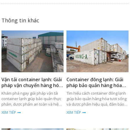
Thông tin khác
Vận tải container lạnh: Giải
Container đông lạnh: Giải
pháp vận chuyển hàng hóa
pháp bảo quản hàng hóa
an toàn
hiệu quả
Khám phá ngay giải pháp vận tải
Tìm hiểu cách container đông lạnh
container lạnh giúp bảo quản thực
giúp bảo quản hàng hóa tươi sống
phẩm, dược phẩm an toàn và hiệu
và dược phẩm hiệu quả, đảm bảo
quả trong quá trình vận chuyển
nhiệt độ ổn định trong suốt quá
XEM TIẾP
XEM TIẾP
toàn cầu.
trình vận chuyển.