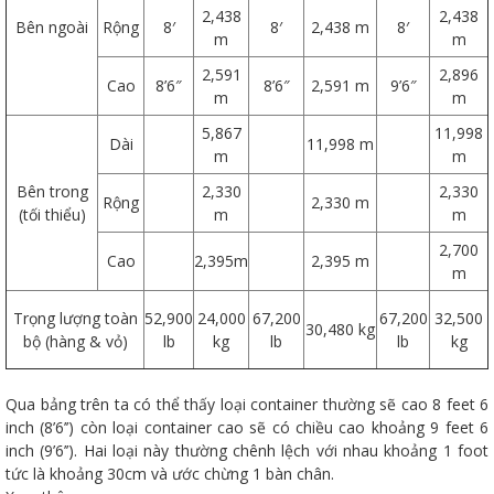
2,438
2,438
Bên ngoài
Rộng
8′
8′
2,438 m
8′
m
m
2,591
2,896
Cao
8’6″
8’6″
2,591 m
9’6″
m
m
5,867
11,998
Dài
11,998 m
m
m
Bên trong
2,330
2,330
Rộng
2,330 m
(tối thiểu)
m
m
2,700
Cao
2,395m
2,395 m
m
Trọng lượng toàn
52,900
24,000
67,200
67,200
32,500
30,480 kg
bộ (hàng & vỏ)
lb
kg
lb
lb
kg
Qua bảng trên ta có thể thấy loại container thường sẽ cao 8 feet 6
inch (8’6’’) còn loại container cao sẽ có chiều cao khoảng 9 feet 6
inch (9’6’’). Hai loại này thường chênh lệch với nhau khoảng 1 foot
tức là khoảng 30cm và ước chừng 1 bàn chân.