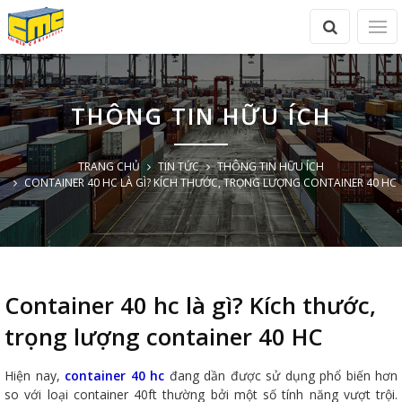
THÔNG TIN HỮU ÍCH
TRANG CHỦ
TIN TỨC
THÔNG TIN HỮU ÍCH
CONTAINER 40 HC LÀ GÌ? KÍCH THƯỚC, TRỌNG LƯỢNG CONTAINER 40 HC
Container 40 hc là gì? Kích thước,
trọng lượng container 40 HC
Hiện nay,
container 40 hc
đang dần được sử dụng phổ biến hơn
so với loại container 40ft thường bởi một số tính năng vượt trội.