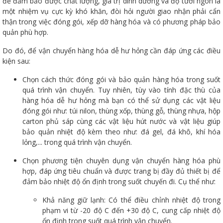
để đảm bảo được chất lượng, giá trị dinh dưỡng và độ tươi ngon là
một nhiệm vụ cực kỳ khó khăn, đòi hỏi người giao nhận phải cẩn
thận trong việc đóng gói, xếp dỡ hàng hóa và có phương pháp bảo
quản phù hợp.
Do đó, để vận chuyển hàng hóa dễ hư hỏng cần đáp ứng các điều
kiện sau:
Chọn cách thức đóng gói và bảo quản hàng hóa trong suốt
quá trình vận chuyển. Tuy nhiên, tùy vào tính đặc thù của
hàng hóa dễ hư hỏng mà bạn có thể sử dụng các vật liệu
đóng gói như: túi nilon, thùng xốp, thùng gỗ, thùng nhựa, hộp
carton phủ sáp cùng các vật liệu hút nước và vật liệu giúp
bảo quản nhiệt độ kèm theo như: đá gel, đá khô, khí hóa
lỏng,... trong quá trình vận chuyển.
Chọn phương tiện chuyên dụng vận chuyển hàng hóa phù
hợp, đáp ứng tiêu chuẩn và được trang bị đầy đủ thiết bị để
đảm bảo nhiệt độ ổn định trong suốt chuyến đi. Cụ thể như:
Khả năng giữ lạnh: Có thể điều chỉnh nhiệt độ trong
phạm vi từ -20 độ C đến +30 độ C, cung cấp nhiệt độ
ổn định trong suốt quá trình vận chuyển.