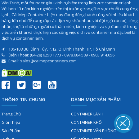
Văn Trinh, một founder giàu kinh nghiệm trong lĩnh vực container lạnh.
Với hơn 13 năm kinh nghiệm trên thị trường trong lĩnh vực chuỗi cung ứng
lạnh, Cái Mép Container hiện nay đang đồng hành cùng với nhiều khách
hàng lớn nhỏ để cung cấp các dịch vụ khác nhau với đội ngũ cán bộ, công
nhân, thợ là những ngưòi có thâm niên, kinh nghiệm và sự đam mê trong
việc triển khai và thực hiện các công việc dịch vụ container mà đặc biệt là
dịch vụ container lạnh.
106-108 Bùi Đình Túy, P.12, Q. Bình Thạnh, TP. Hồ Chí Minh
Điện Thoại: (84-28) 6258 1773 - 0978.684.589 - 0903.914.056
Email: sales@caimepcontainers.com
THÔNG TIN CHUNG
DANH MỤC SẢN PHẨM
Trang Chủ
CONTAINER LẠNH
Giới Thiệu
CONTAINER KHÔ
Sản Phẩm
CONTAINER VĂN PHÒNG