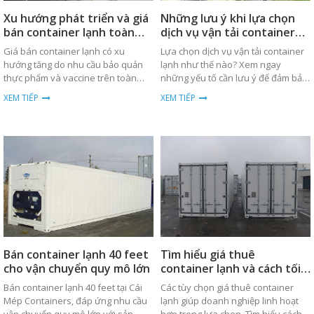
Xu hướng phát triển và giá
Những lưu ý khi lựa chọn
bán container lạnh toàn
dịch vụ vận tải container
cầu
lạnh
Giá bán container lạnh có xu
Lựa chọn dịch vụ vận tải container
hướng tăng do nhu cầu bảo quản
lạnh như thế nào? Xem ngay
thực phẩm và vaccine trên toàn
những yếu tố cần lưu ý để đảm bảo
cầu. Xem chi tiết về xu hướng và
hàng hóa được bảo quản tốt nhất.
XEM TIẾP
XEM TIẾP
phân tích giá cả.
Bán container lạnh 40 feet
Tìm hiểu giá thuê
cho vận chuyển quy mô lớn
container lạnh và cách tối
ưu chi phí
Bán container lạnh 40 feet tại Cái
Các tùy chọn giá thuê container
Mép Containers, đáp ứng nhu cầu
lạnh giúp doanh nghiệp linh hoạt