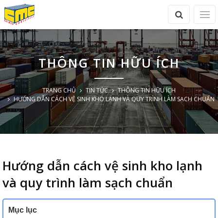
THÔNG TIN HỮU ÍCH
TRANG CHỦ
TIN TỨC
THÔNG TIN HỮU ÍCH
HƯỚNG DẪN CÁCH VỆ SINH KHO LẠNH VÀ QUY TRÌNH LÀM SẠCH CHUẨN
Hướng dẫn cách vệ sinh kho lạnh
và quy trình làm sạch chuẩn
Mục lục