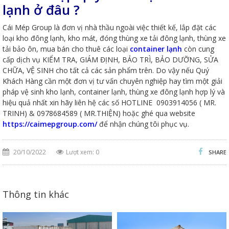
lạnh ở đâu ?
Cái Mép Group là đơn vị nhà thầu ngoài việc thiết kế, lắp đặt các
loại kho đông lạnh, kho mát, đóng thùng xe tải đông lạnh, thùng xe
tải bảo ôn, mua bán cho thuê các loại
container lạnh
còn cung
cấp dịch vụ KIỂM TRA, GIÁM ĐỊNH, BẢO TRÌ, BẢO DƯỠNG, SỬA
CHỮA, VỆ SINH cho tất cả các sản phẩm trên. Do vậy nếu Quý
Khách Hàng cần một đơn vị tư vấn chuyên nghiệp hay tìm một giải
pháp vệ sinh kho lạnh, container lạnh, thùng xe đông lạnh hợp lý và
hiệu quả nhất xin hãy liên hệ các số HOTLINE 0903914056 ( MR.
TRINH) & 0978684589 ( MR.THIỆN) hoặc ghé qua website
https://caimepgroup.com/
để nhận chúng tôi phục vụ.
20/10/2022
Lượt xem: 0
SHARE
Thông tin khác