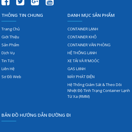
THÔNG TIN CHUNG
DANH MỤC SẢN PHẨM
Trang Chủ
CONTAINER LẠNH
Giới Thiệu
CONTAINER KHÔ
Sản Phẩm
CONTAINER VĂN PHÒNG
Dịch Vụ
HỆ THỐNG LẠNH
Tin Tức
XE TẢI VÀ R'MOÓC
Liên Hệ
GAS LẠNH
Sơ Đồ Web
MÁY PHÁT ĐIỆN
Hệ Thống Giám Sát & Theo Dõi
Nhiệt Độ Tình Trạng Container Lạnh
Từ Xa (RMM)
BẢN ĐỒ HƯỚNG DẪN ĐƯỜNG ĐI