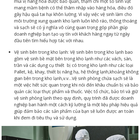
mùi vị hàng hóa được bảo quản, thậm chí một số sinh vật
mang mầm bệnh có thể thâm nhập vào hàng hóa, điều đó
gây hậu quả tai hại khôn lường. Vì vậy việc vệ sinh làm cho
môi trường xung quanh kho lạnh luôn khô ráo, thông thoáng
và sạch sẽ có ý nghĩa vô cùng quan trọng góp phần giúp
doanh nghiệp bạn tạo uy tín với khách hàng ngay từ ngày
đầu tiên tìm hiểu hợp tác với nhau.
Vệ sinh bên trong kho lạnh: Vệ sinh bên trong kho lạnh bao
gồm vệ sinh bề mặt bên trong kho lạnh như các vách, sàn,
trần và các dụng cụ thiết bị có trong kho lạnh như các loại
Pallet, kệ, khay, thiết bị nâng hạ, hệ thống lạnh,khoảng không
gian bên trong kho lạnh,v.v…Vệ sinh phòng chứa sạch sẽ là
một việc hết sức quan trọng khi nói đến khâu chuẩn bị và bảo
quản các loại thực phẩm và thuốc. Việc tổ chức, bảo trì và giữ
vệ sinh phòng lạnh theo quy định, quy trình đã được doanh
nghiệp ban hành một cách kỹ lưỡng là một liệu pháp hiệu quả
giúp đảm bảo các sản phẩm của bạn sẽ luôn được an toàn
khi đem đi tiêu thụ và sử dụng.