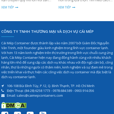
vận chuyển quy mô lớn với sản
hơn trong lựa chọn. Tìm hiểu cách
phẩm chất lượng cao, bền bỉ và giá
tối ưu chi phí ngay hôm nay.
XEM TIẾP
XEM TIẾP
thành cạnh tranh.
CÔNG TY TNHH THƯƠNG MẠI VÀ DỊCH VỤ CÁI MÉP
Cái Mép Container được thành lập vào năm 2007 bởi Giám Đốc Nguyễn
Văn Trinh, một founder giàu kinh nghiệm trong lĩnh vực container lạnh.
Với hơn 13 năm kinh nghiệm trên thị trường trong lĩnh vực chuỗi cung ứng
lạnh, Cái Mép Container hiện nay đang đồng hành cùng với nhiều khách
hàng lớn nhỏ để cung cấp các dịch vụ khác nhau với đội ngũ cán bộ, công
nhân, thợ là những ngưòi có thâm niên, kinh nghiệm và sự đam mê trong
việc triển khai và thực hiện các công việc dịch vụ container mà đặc biệt là
dịch vụ container lạnh.
106-108 Bùi Đình Túy, P.12, Q. Bình Thạnh, TP. Hồ Chí Minh
Điện Thoại: (84-28) 6258 1773 - 0978.684.589 - 0903.914.056
Email: sales@caimepcontainers.com