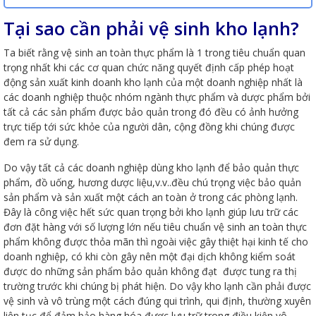
Tại sao cần phải vệ sinh kho lạnh?
Ta biết rằng vệ sinh an toàn thực phẩm là 1 trong tiêu chuẩn quan
trọng nhất khi các cơ quan chức năng quyết định cấp phép hoạt
động sản xuất kinh doanh kho lạnh của một doanh nghiệp nhất là
các doanh nghiệp thuộc nhóm ngành thực phẩm và dược phẩm bởi
tất cả các sản phẩm được bảo quản trong đó đều có ảnh hưởng
trực tiếp tới sức khỏe của người dân, cộng đồng khi chúng được
đem ra sử dụng.
Do vậy tất cả các doanh nghiệp dùng kho lạnh để bảo quản thực
phẩm, đồ uống, hương dược liệu,v.v..đều chú trọng việc bảo quản
sản phẩm và sản xuất một cách an toàn ở trong các phòng lạnh.
Đây là công việc hết sức quan trọng bởi kho lạnh giúp lưu trữ các
đơn đặt hàng với số lượng lớn nếu tiêu chuẩn vệ sinh an toàn thực
phẩm không được thỏa mãn thì ngoài việc gây thiệt hại kinh tế cho
doanh nghiệp, có khi còn gây nên một đại dịch không kiểm soát
được do những sản phẩm bảo quản không đạt được tung ra thị
trường trước khi chúng bị phát hiện. Do vậy kho lạnh cần phải được
vệ sinh và vô trùng một cách đúng qui trình, qui định, thường xuyên
liên tục để đảm bảo hàng hóa được lưu trữ trong điều kiện vô